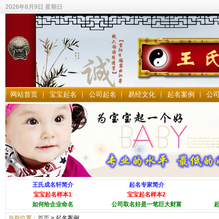
2026年8月9日 星期日
网站首页
宝宝起名
公司起名
易经文化
起名案例
公
王氏成名轩简介
起名专家简介
宝宝起名样本1
宝宝起名样本2
如何给企业命名
公司取名好是一笔巨大财富
当前位置：
首页
>
起名案例