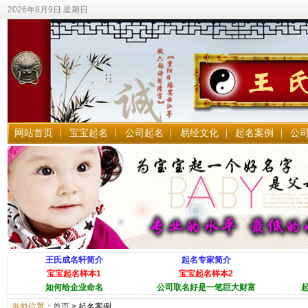
2026年8月9日 星期日
网站首页
宝宝起名
公司起名
易经文化
起名案例
公
王氏成名轩简介
起名专家简介
宝宝起名样本1
宝宝起名样本2
如何给企业命名
公司取名好是一笔巨大财富
当前位置：
首页
>
起名案例