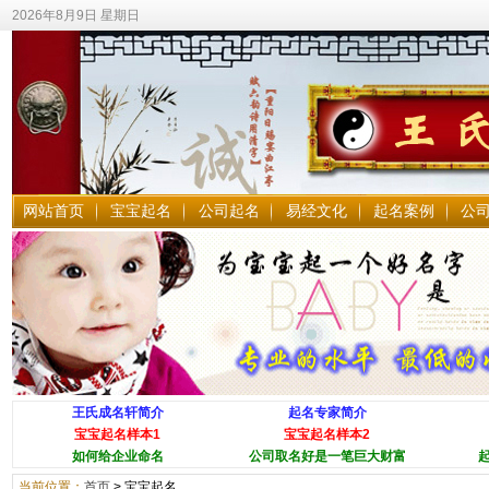
2026年8月9日 星期日
网站首页
宝宝起名
公司起名
易经文化
起名案例
公
王氏成名轩简介
起名专家简介
宝宝起名样本1
宝宝起名样本2
如何给企业命名
公司取名好是一笔巨大财富
当前位置：
首页
>
宝宝起名