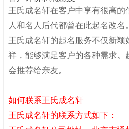
王氏成名轩在客户中享有很高的
人和名人后代都曾在此起名改名
王氏成名轩的起名服务不仅新颖
祥，能够满足客户的各种需求‌。
会推荐给亲友。
如何联系王氏成名轩
王氏成名轩的联系方式如下：