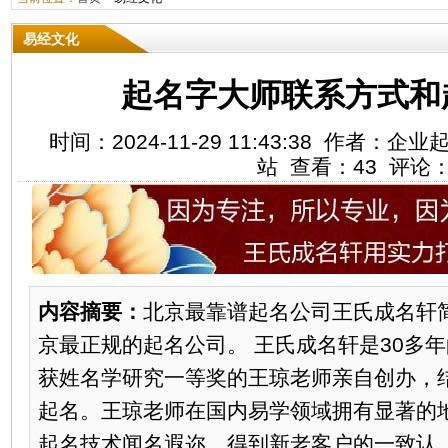
易经文化
起名字大师联系方式和
时间：2024-11-29 11:43:38 作者
站 查看：43 评论：
内容摘要：
北京最靠谱起名公司王氏成名轩
京最正规的起名公司。 王氏成名轩是30多
获姓名学研究一等奖的王琼老师亲自创办，
起名。王琼老师在国内易学领域拥有显著的
起名技术闻名遐迩，得到新老客户的一致认..