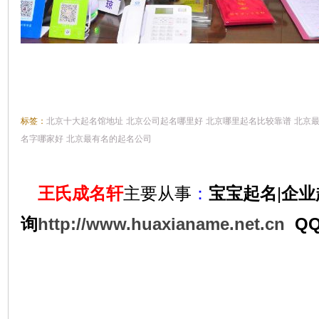
标签：
北京十大起名馆地址
北京公司起名哪里好
北京哪里起名比较靠谱
北京
名字哪家好
北京最有名的起名公司
王氏成名轩
主要从事
：
宝宝起名
|
企业
询
http://www.huaxianame.net.cn
QQ