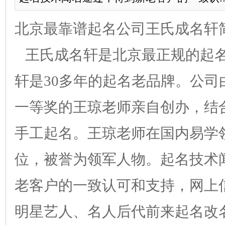
北京最靠谱起名公司王氏成名轩
王氏成名轩是北京最正规的起名
轩是30多年的起名老品牌。公司
一等奖的王琼老师亲自创办，结
手工起名。王琼老师在国内易学
位，被誉为领军人物。起名技术
老客户的一致认可和支持，网上
明星艺人、名人后代前来起名改